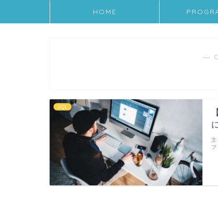
HOME
PROGR
― 
SQL
主
フ