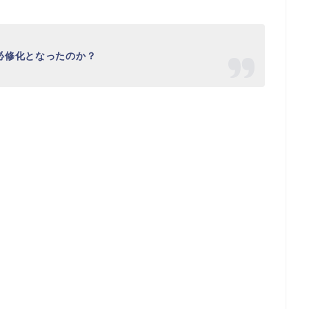
必修化となったのか？
。