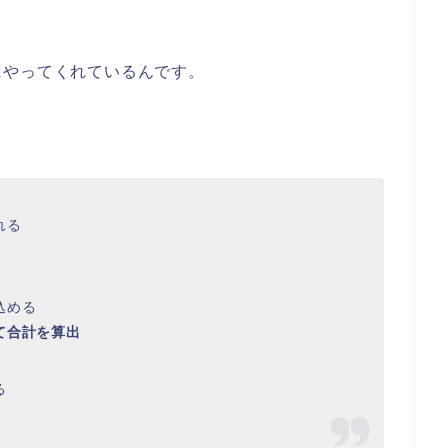
にやってくれているんです。
れる
込める
て合計を算出
る